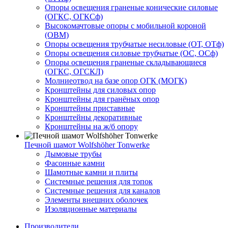
Опоры освещения граненые конические силовые
(ОГКС, ОГКСф)
Высокомачтовые опоры с мобильной короной
(ОВМ)
Опоры освещения трубчатые несиловые (ОТ, ОТф)
Опоры освещения силовые трубчатые (ОС, ОСф)
Опоры освещения граненые складывающиеся
(ОГКС, ОГСКЛ)
Молниеотвод на базе опор ОГК (МОГК)
Кронштейны для силовых опор
Кронштейны для гранёных опор
Кронштейны приставные
Кронштейны декоративные
Кронштейны на ж/б опору
Печной шамот Wolfshöher Tonwerke
Дымовые трубы
Фасонные камни
Шамотные камни и плиты
Системные решения для топок
Системные решения для каналов
Элементы внешних оболочек
Изоляционные материалы
Производители