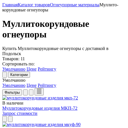
Главная
Каталог товаров
Огнеупорные материалы
Муллито­
корундовые огнеупоры
Муллито­корундовые
огнеупоры
Купить Муллито­корундовые огнеупоры с доставкой в
Подольск
Товаров:
11
Сортировать по:
Умолчанию
Цене
Рейтингу
Категории
Умолчанию
Умолчанию
Цене
Рейтингу
Фильтры
В наличии
Муллитокорундовые изделия МКП-72
Запрос стоимости