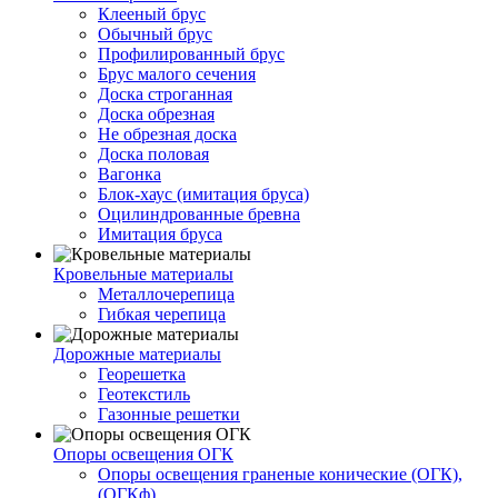
Клееный брус
Обычный брус
Профилированный брус
Брус малого сечения
Доска строганная
Доска обрезная
Не обрезная доска
Доска половая
Вагонка
Блок-хаус (имитация бруса)
Оцилиндрованные бревна
Имитация бруса
Кровельные материалы
Металлочерепица
Гибкая черепица
Дорожные материалы
Георешетка
Геотекстиль
Газонные решетки
Опоры освещения ОГК
Опоры освещения граненые конические (ОГК),
(ОГКф)