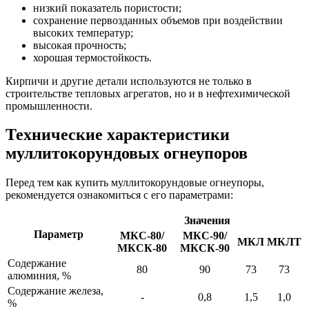
низкий показатель пористости;
сохранение первозданных объемов при воздействии
высоких температур;
высокая прочность;
хорошая термостойкость.
Кирпичи и другие детали используются не только в
строительстве тепловых агрегатов, но и в нефтехимической
промышленности.
Технические характеристики
муллитокорундовых огнеупоров
Перед тем как купить муллитокорундовые огнеупоры,
рекомендуется ознакомиться с его параметрами:
Значения
Параметр
МКС-80/
МКС-90/
МКЛ
МКЛТ
МКСК-80
МКСК-90
Содержание
80
90
73
73
алюминия, %
Содержание железа,
-
0,8
1,5
1,0
%