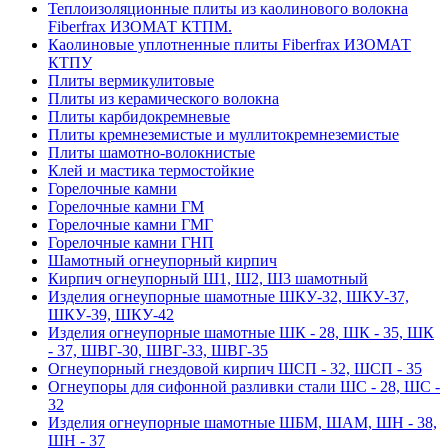
Теплоизоляционные плиты из каолинового волокна
Fiberfrax ИЗОМАТ КТПМ.
Каолиновые уплотненные плиты Fiberfrax ИЗОМАТ
КТПУ
Плиты вермикулитовые
Плиты из керамического волокна
Плиты карбидокремневые
Плиты кремнеземистые и муллитокремнеземистые
Плиты шамотно-волокнистые
Клей и мастика термостойкие
Горелочные камни
Горелочные камни ГМ
Горелочные камни ГМГ
Горелочные камни ГНП
Шамотный огнеупорный кирпич
Кирпич огнеупорный Ш1, Ш2, Ш3 шамотный
Изделия огнеупорные шамотные ШКУ-32, ШКУ-37,
ШКУ-39, ШКУ-42
Изделия огнеупорные шамотные ШК - 28, ШК - 35, ШК
- 37, ШВГ-30, ШВГ-33, ШВГ-35
Огнеупорный гнездовой кирпич ШСП - 32, ШСП - 35
Огнеупоры для сифонной разливки стали ШС - 28, ШС -
32
Изделия огнеупорные шамотные ШБМ, ШАМ, ШН - 38,
ШН - 37