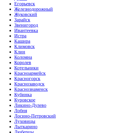
Егорьевск
Железнодорожный
Жуковский
Зарайск
Звенигород
Ивантеевка
Истра
Кашира
Климовск
Клин
Коломна
Королев
Котельники
Красноармейск
Красногорск
Краснозаводск
Краснознаменск
Кубинка
Куровское
Ликино-Дулево
Лобня
Лосино-Петровский
Луховицы
Лыткарино
Люберцы