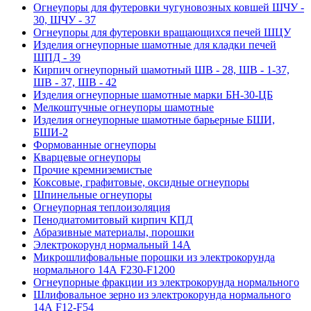
Огнеупоры для футеровки чугуновозных ковшей ШЧУ -
30, ШЧУ - 37
Огнеупоры для футеровки вращающихся печей ШЦУ
Изделия огнеупорные шамотные для кладки печей
ШПД - 39
Кирпич огнеупорный шамотный ШВ - 28, ШВ - 1-37,
ШВ - 37, ШВ - 42
Изделия огнеупорные шамотные марки БН-30-ЦБ
Мелкоштучные огнеупоры шамотные
Изделия огнеупорные шамотные барьерные БШИ,
БШИ-2
Формованные огнеупоры
Кварцевые огнеупоры
Прочие кремниземистые
Коксовые, графитовые, оксидные огнеупоры
Шпинельные огнеупоры
Огнеупорная теплоизоляция
Пенодиатомитовый кирпич КПД
Абразивные материалы, порошки
Электрокорунд нормальный 14А
Микрошлифовальные порошки из электрокорунда
нормального 14А F230-F1200
Огнеупорные фракции из электрокорунда нормального
Шлифовальное зерно из электрокорунда нормального
14А F12-F54