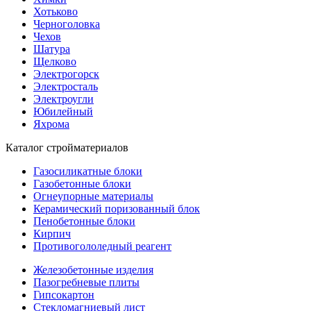
Хотьково
Черноголовка
Чехов
Шатура
Щелково
Электрогорск
Электросталь
Электроугли
Юбилейный
Яхрома
Каталог стройматериалов
Газосиликатные блоки
Газобетонные блоки
Огнеупорные материалы
Керамический поризованный блок
Пенобетонные блоки
Кирпич
Противогололедный реагент
Железобетонные изделия
Пазогребневые плиты
Гипсокартон
Стекломагниевый лист