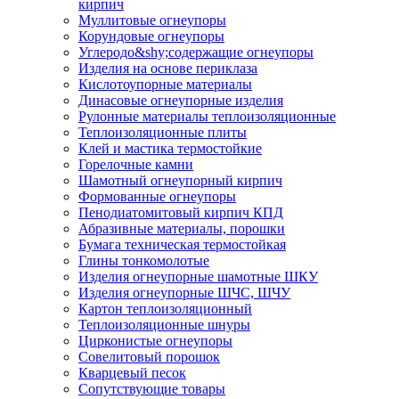
кирпич
Муллитовые огнеупоры
Корундовые огнеупоры
Углеродо&shy;содержащие огнеупоры
Изделия на основе периклаза
Кислотоупорные материалы
Динасовые огнеупорные изделия
Рулонные материалы теплоизоляционные
Тепло­изоляционные плиты
Клей и мастика термостойкие
Горелочные камни
Шамотный огнеупорный кирпич
Формованные огнеупоры
Пенодиатомитовый кирпич КПД
Абразивные материалы, порошки
Бумага техническая термостойкая
Глины тонкомолотые
Изделия огнеупорные шамотные ШКУ
Изделия огнеупорные ШЧС, ШЧУ
Картон теплоизоляционный
Теплоизоляционные шнуры
Цирконистые огнеупоры
Совелитовый порошок
Кварцевый песок
Сопутствующие товары