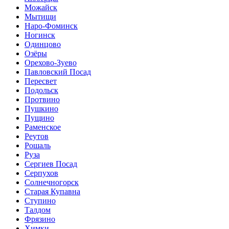
Можайск
Мытищи
Наро-Фоминск
Ногинск
Одинцово
Озёры
Орехово-Зуево
Павловский Посад
Пересвет
Подольск
Протвино
Пушкино
Пущино
Раменское
Реутов
Рошаль
Руза
Сергиев Посад
Серпухов
Солнечногорск
Старая Купавна
Ступино
Талдом
Фрязино
Химки