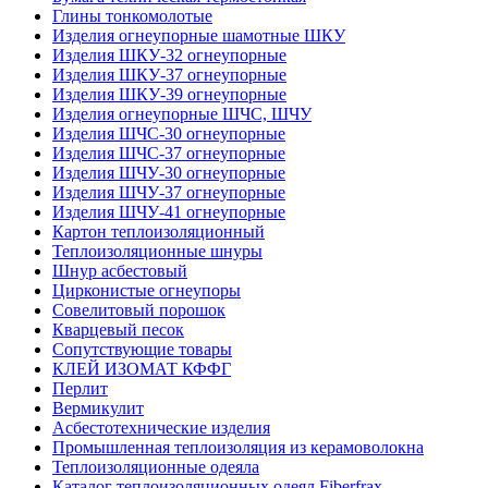
Глины тонкомолотые
Изделия огнеупорные шамотные ШКУ
Изделия ШКУ-32 огнеупорные
Изделия ШКУ-37 огнеупорные
Изделия ШКУ-39 огнеупорные
Изделия огнеупорные ШЧС, ШЧУ
Изделия ШЧС-30 огнеупорные
Изделия ШЧС-37 огнеупорные
Изделия ШЧУ-30 огнеупорные
Изделия ШЧУ-37 огнеупорные
Изделия ШЧУ-41 огнеупорные
Картон теплоизоляционный
Теплоизоляционные шнуры
Шнур асбестовый
Цирконистые огнеупоры
Совелитовый порошок
Кварцевый песок
Сопутствующие товары
КЛЕЙ ИЗОМАТ КФФГ
Перлит
Вермикулит
Асбесто­технические изделия
Промышленная теплоизоляция из керамоволокна
Теплоизоляционные одеяла
Каталог теплоизоляционных одеял Fiberfrax