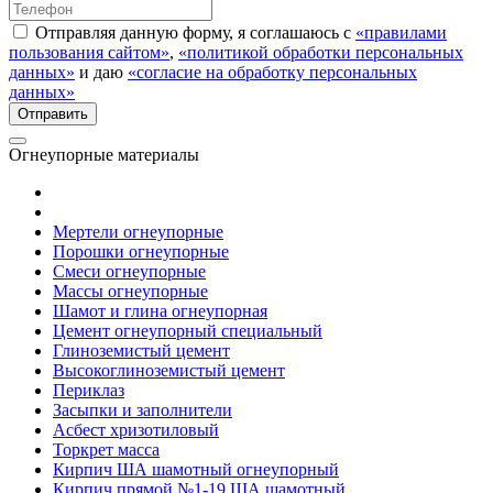
Отправляя данную форму, я соглашаюсь с
«правилами
пользования сайтом»
,
«политикой обработки персональных
данных»
и даю
«согласие на обработку персональных
данных»
Огнеупорные материалы
Мертели огнеупорные
Порошки огнеупорные
Смеси огнеупорные
Массы огнеупорные
Шамот и глина огнеупорная
Цемент огнеупорный специальный
Глиноземистый цемент
Высокоглиноземистый цемент
Периклаз
Засыпки и заполнители
Асбест хризотиловый
Торкрет масса
Кирпич ША шамотный огнеупорный
Кирпич прямой №1-19 ША шамотный