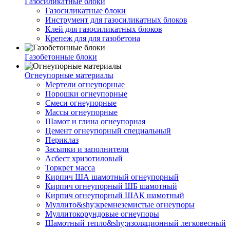
Газосиликатные блоки
Газосиликатные блоки
Инструмент для газосиликатных блоков
Клей для газосиликатных блоков
Крепеж для для газобетона
Газобетонные блоки
Огнеупорные материалы
Мертели огнеупорные
Порошки огнеупорные
Смеси огнеупорные
Массы огнеупорные
Шамот и глина огнеупорная
Цемент огнеупорный специальный
Периклаз
Засыпки и заполнители
Асбест хризотиловый
Торкрет масса
Кирпич ША шамотный огнеупорный
Кирпич огнеупорный ШБ шамотный
Кирпич огнеупорный ШАК шамотный
Муллито&shy;­кремнеземистые огнеупоры
Муллито­корундовые огнеупоры
Шамотный тепло&shy;изоляционный легковесный