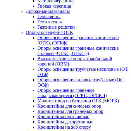
Металлочерепица
Гибкая черепица
Дорожные материалы
Георешетка
Геотекстиль
Газонные решетки
Опоры освещения ОГК
Опоры освещения граненые конические
(ОГК), (ОГКф)
Опоры освещения граненые конические
силовые (ОГКС, ОГКСф)
Высокомачтовые опоры с мобильной
короной (ОВМ)
Опоры освещения трубчатые несиловые (ОТ,
ОТф)
Опоры освещения силовые трубчатые (ОС,
ОСф)
Опоры освещения граненые
складывающиеся (ОГКС, ОГСКЛ)
Молниеотвод на базе опор ОГК (МОГК)
Кронштейны для силовых опор
Кронштейны для гранёных опор
Кронштейны приставные
Кронштейны декоративные
Кронштейны на ж/б опору