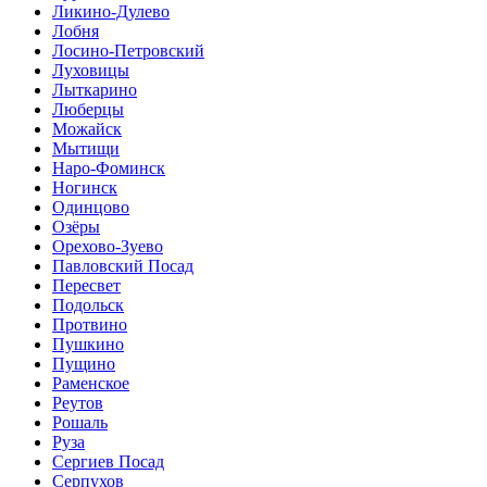
Ликино-Дулево
Лобня
Лосино-Петровский
Луховицы
Лыткарино
Люберцы
Можайск
Мытищи
Наро-Фоминск
Ногинск
Одинцово
Озёры
Орехово-Зуево
Павловский Посад
Пересвет
Подольск
Протвино
Пушкино
Пущино
Раменское
Реутов
Рошаль
Руза
Сергиев Посад
Серпухов