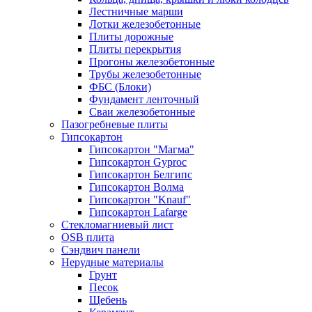
Лестничные марши
Лотки железобетонные
Плиты дорожные
Плиты перекрытия
Прогоны железобетонные
Трубы железобетонные
ФБС (Блоки)
Фундамент ленточный
Сваи железобетонные
Пазогребневые плиты
Гипсокартон
Гипсокартон "Магма"
Гипсокартон Gyproc
Гипсокартон Белгипс
Гипсокартон Волма
Гипсокартон "Knauf"
Гипсокартон Lafarge
Стекломагниевый лист
OSB плита
Сэндвич панели
Нерудные материалы
Грунт
Песок
Щебень