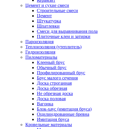
Керамзит
Цемент и сухие смеси
Строительные смеси
Цемент
Штукатурка
Шпатлевки
Смеси для выравнивания пола
Плиточные клеи и затирки
Пароизоляция
Теплоизоляция (утеплитель)
Гидроизоляция
Пиломатериалы
Клееный брус
Обычный брус
Профилированный брус
Брус малого сечения
Доска строганная
Доска обрезная
Не обрезная доска
Доска половая
Вагонка
Блок-хаус (имитация бруса)
Оцилиндрованные бревна
Имитация бруса
Кровельные материалы