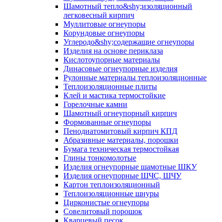
Шамотный тепло&shy;изоляционный
легковесный кирпич
Муллитовые огнеупоры
Корундовые огнеупоры
Углеродо&shy;содержащие огнеупоры
Изделия на основе периклаза
Кислотоупорные материалы
Динасовые огнеупорные изделия
Рулонные материалы теплоизоляционные
Тепло­изоляционные плиты
Клей и мастика термостойкие
Горелочные камни
Шамотный огнеупорный кирпич
Формованные огнеупоры
Пенодиатомитовый кирпич КПД
Абразивные материалы, порошки
Бумага техническая термостойкая
Глины тонкомолотые
Изделия огнеупорные шамотные ШКУ
Изделия огнеупорные ШЧС, ШЧУ
Картон теплоизоляционный
Теплоизоляционные шнуры
Цирконистые огнеупоры
Совелитовый порошок
Кварцевый песок