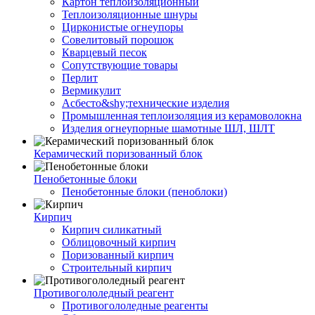
Картон теплоизоляционный
Теплоизоляционные шнуры
Цирконистые огнеупоры
Совелитовый порошок
Кварцевый песок
Сопутствующие товары
Перлит
Вермикулит
Асбесто&shy;технические изделия
Промышленная теплоизоляция из керамоволокна
Изделия огнеупорные шамотные ШЛ, ШЛТ
Керамический поризованный блок
Пенобетонные блоки
Пенобетонные блоки (пеноблоки)
Кирпич
Кирпич силикатный
Облицовочный кирпич
Поризованный кирпич
Строительный кирпич
Противогололедный реагент
Противогололедные реагенты