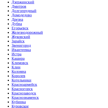
Дзержинский
Дмитров
Долгопрудный
Домодедово
Дрезна
Дубна
Егорьевск
Железнодорожный
Жуковский
Зарайск
Звенигород
Ивантеевка
Истра
Кашира
Климовск
Клин
Коломна
Королев
Котельники
Красноармейск
Красногорск
Краснозаводск
Краснознаменск
Кубинка
Куровское