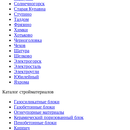
Солнечногорск
Старая Купавна
Ступино
Талдом
Фрязино
Химки
Хотьково
Черноголовка
Чехов
Шатура
Щелково
Электрогорск
Электросталь
Электроугли
Юбилейный
Яхрома
Каталог стройматериалов
Газосиликатные блоки
Газобетонные блоки
Огнеупорные материалы
Керамический поризованный блок
Пенобетонные блоки
Кирпич