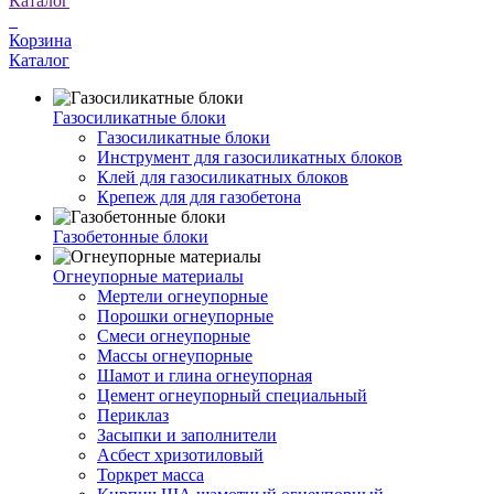
Каталог
Корзина
Каталог
Газосиликатные блоки
Газосиликатные блоки
Инструмент для газосиликатных блоков
Клей для газосиликатных блоков
Крепеж для для газобетона
Газобетонные блоки
Огнеупорные материалы
Мертели огнеупорные
Порошки огнеупорные
Смеси огнеупорные
Массы огнеупорные
Шамот и глина огнеупорная
Цемент огнеупорный специальный
Периклаз
Засыпки и заполнители
Асбест хризотиловый
Торкрет масса