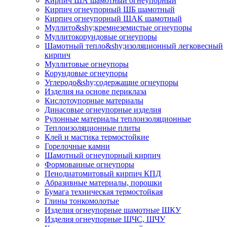
Кирпич ША шамотный огнеупорный
Кирпич огнеупорный ШБ шамотный
Кирпич огнеупорный ШАК шамотный
Муллито&shy;­кремнеземистые огнеупоры
Муллито­корундовые огнеупоры
Шамотный тепло&shy;изоляционный легковесный
кирпич
Муллитовые огнеупоры
Корундовые огнеупоры
Углеродо&shy;содержащие огнеупоры
Изделия на основе периклаза
Кислотоупорные материалы
Динасовые огнеупорные изделия
Рулонные материалы теплоизоляционные
Тепло­изоляционные плиты
Клей и мастика термостойкие
Горелочные камни
Шамотный огнеупорный кирпич
Формованные огнеупоры
Пенодиатомитовый кирпич КПД
Абразивные материалы, порошки
Бумага техническая термостойкая
Глины тонкомолотые
Изделия огнеупорные шамотные ШКУ
Изделия огнеупорные ШЧС, ШЧУ