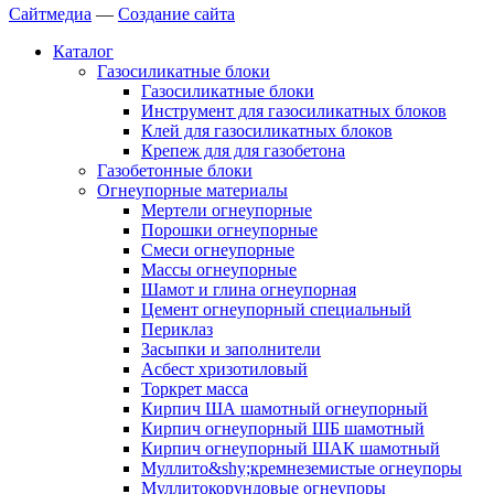
Сайтмедиа
—
Создание сайта
Каталог
Газосиликатные блоки
Газосиликатные блоки
Инструмент для газосиликатных блоков
Клей для газосиликатных блоков
Крепеж для для газобетона
Газобетонные блоки
Огнеупорные материалы
Мертели огнеупорные
Порошки огнеупорные
Смеси огнеупорные
Массы огнеупорные
Шамот и глина огнеупорная
Цемент огнеупорный специальный
Периклаз
Засыпки и заполнители
Асбест хризотиловый
Торкрет масса
Кирпич ША шамотный огнеупорный
Кирпич огнеупорный ШБ шамотный
Кирпич огнеупорный ШАК шамотный
Муллито&shy;­кремнеземистые огнеупоры
Муллито­корундовые огнеупоры