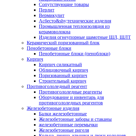
Сопутствующие товары
Перлит
Вермикулит
Асбесто&shy;технические изделия
Промышленная теплоизоляция из
керамоволокна
Изделия огнеупорные шамотные ШЛ, ШЛТ
Керамический поризованный блок
Пенобетонные блоки
Пенобетонные блоки (пеноблоки)
Кирпич
Кирпич силикатный
Облицовочный кирпич
Поризованный кирпич
Строительный кирпич
Противогололедный реагент
Противогололедные реагенты
Оборудование и инвентарь для
противогололедных реагентов
Железобетонные изделия
Балки железобетонные
Железобетонные заборы и стаканы
железобетонные перемычки
Железобетонные ригеля
Кольца, днища, крышки и люки колодцев