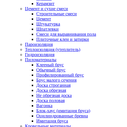
Керамзит
Цемент и сухие смеси
Строительные смеси
Цемент
Штукатурка
Шпатлевки
Смеси для выравнивания пола
Плиточные клеи и затирки
Пароизоляция
Теплоизоляция (утеплитель)
Гидроизоляция
Пиломатериалы
Клееный брус
Обычный брус
Профилированный брус
Брус малого сечения
Доска строганная
Доска обрезная
Не обрезная доска
Доска половая
Вагонка
Блок-хаус (имитация бруса)
Оцилиндрованные бревна
Имитация бруса
Кровельные материалы