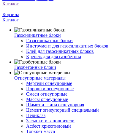
Каталог
Корзина
Каталог
Газосиликатные блоки
Газосиликатные блоки
Инструмент для газосиликатных блоков
Клей для газосиликатных блоков
Крепеж для для газобетона
Газобетонные блоки
Огнеупорные материалы
Мертели огнеупорные
Порошки огнеупорные
Смеси огнеупорные
Массы огнеупорные
Шамот и глина огнеупорная
Цемент огнеупорный специальный
Периклаз
Засыпки и заполнители
Асбест хризотиловый
Торкрет масса