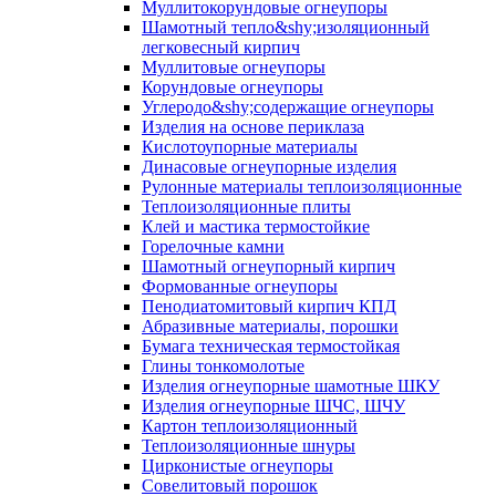
Муллито­корундовые огнеупоры
Шамотный тепло&shy;изоляционный
легковесный кирпич
Муллитовые огнеупоры
Корундовые огнеупоры
Углеродо&shy;содержащие огнеупоры
Изделия на основе периклаза
Кислотоупорные материалы
Динасовые огнеупорные изделия
Рулонные материалы теплоизоляционные
Тепло­изоляционные плиты
Клей и мастика термостойкие
Горелочные камни
Шамотный огнеупорный кирпич
Формованные огнеупоры
Пенодиатомитовый кирпич КПД
Абразивные материалы, порошки
Бумага техническая термостойкая
Глины тонкомолотые
Изделия огнеупорные шамотные ШКУ
Изделия огнеупорные ШЧС, ШЧУ
Картон теплоизоляционный
Теплоизоляционные шнуры
Цирконистые огнеупоры
Совелитовый порошок