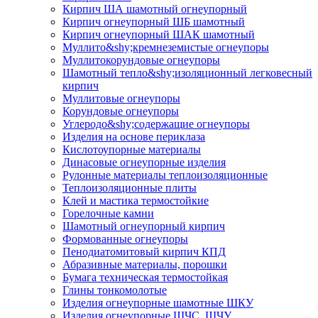
Кирпич ША шамотный огнеупорный
Кирпич огнеупорный ШБ шамотный
Кирпич огнеупорный ШАК шамотный
Муллито&shy;­кремнеземистые огнеупоры
Муллито­корундовые огнеупоры
Шамотный тепло&shy;изоляционный легковесный
кирпич
Муллитовые огнеупоры
Корундовые огнеупоры
Углеродо&shy;содержащие огнеупоры
Изделия на основе периклаза
Кислотоупорные материалы
Динасовые огнеупорные изделия
Рулонные материалы теплоизоляционные
Тепло­изоляционные плиты
Клей и мастика термостойкие
Горелочные камни
Шамотный огнеупорный кирпич
Формованные огнеупоры
Пенодиатомитовый кирпич КПД
Абразивные материалы, порошки
Бумага техническая термостойкая
Глины тонкомолотые
Изделия огнеупорные шамотные ШКУ
Изделия огнеупорные ШЧС, ШЧУ