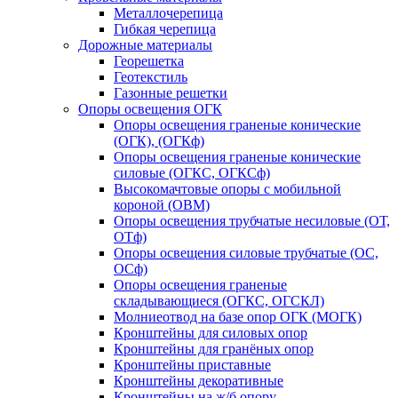
Металлочерепица
Гибкая черепица
Дорожные материалы
Георешетка
Геотекстиль
Газонные решетки
Опоры освещения ОГК
Опоры освещения граненые конические
(ОГК), (ОГКф)
Опоры освещения граненые конические
силовые (ОГКС, ОГКСф)
Высокомачтовые опоры с мобильной
короной (ОВМ)
Опоры освещения трубчатые несиловые (ОТ,
ОТф)
Опоры освещения силовые трубчатые (ОС,
ОСф)
Опоры освещения граненые
складывающиеся (ОГКС, ОГСКЛ)
Молниеотвод на базе опор ОГК (МОГК)
Кронштейны для силовых опор
Кронштейны для гранёных опор
Кронштейны приставные
Кронштейны декоративные
Кронштейны на ж/б опору