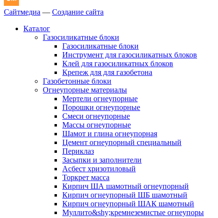
Сайтмедиа
—
Создание сайта
Каталог
Газосиликатные блоки
Газосиликатные блоки
Инструмент для газосиликатных блоков
Клей для газосиликатных блоков
Крепеж для для газобетона
Газобетонные блоки
Огнеупорные материалы
Мертели огнеупорные
Порошки огнеупорные
Смеси огнеупорные
Массы огнеупорные
Шамот и глина огнеупорная
Цемент огнеупорный специальный
Периклаз
Засыпки и заполнители
Асбест хризотиловый
Торкрет масса
Кирпич ША шамотный огнеупорный
Кирпич огнеупорный ШБ шамотный
Кирпич огнеупорный ШАК шамотный
Муллито&shy;­кремнеземистые огнеупоры