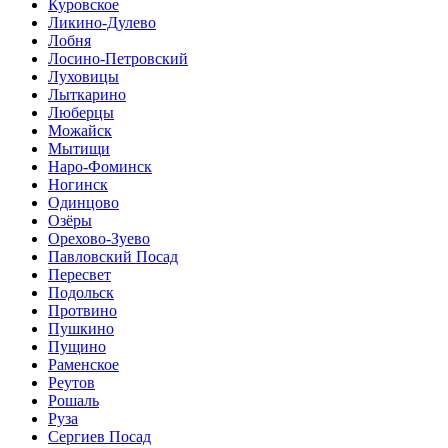
Куровское
Ликино-Дулево
Лобня
Лосино-Петровский
Луховицы
Лыткарино
Люберцы
Можайск
Мытищи
Наро-Фоминск
Ногинск
Одинцово
Озёры
Орехово-Зуево
Павловский Посад
Пересвет
Подольск
Протвино
Пушкино
Пущино
Раменское
Реутов
Рошаль
Руза
Сергиев Посад