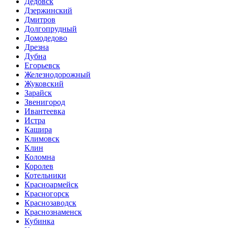
Дедовск
Дзержинский
Дмитров
Долгопрудный
Домодедово
Дрезна
Дубна
Егорьевск
Железнодорожный
Жуковский
Зарайск
Звенигород
Ивантеевка
Истра
Кашира
Климовск
Клин
Коломна
Королев
Котельники
Красноармейск
Красногорск
Краснозаводск
Краснознаменск
Кубинка