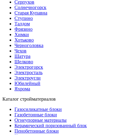
Серпухов
Солнечногорск
Старая Купавна
Ступино
Талдом
Фрязино
Химки
Хотьково
Черноголовка
Чехов
Шатура
Щелково
Электрогорск
Электросталь
Электроугли
Юбилейный
Яхрома
Каталог стройматериалов
Газосиликатные блоки
Газобетонные блоки
Огнеупорные материалы
Керамический поризованный блок
Пенобетонные блоки