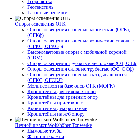
Георешетка
Геотекстиль
Газонные решетки
Опоры освещения ОГК
Опоры освещения граненые конические (ОГК),
(ОГКф)
Опоры освещения граненые конические силовые
(ОГКС, ОГКСф)
Высокомачтовые опоры с мобильной короной
(ОВМ)
Опоры освещения трубчатые несиловые (ОТ, ОТф)
Опоры освещения силовые трубчатые (ОС, ОСф)
Опоры освещения граненые складывающиеся
(ОГКС, ОГСКЛ)
Молниеотвод на базе опор ОГК (МОГК)
Кронштейны для силовых опор
Кронштейны для гранёных опор
Кронштейны приставные
Кронштейны декоративные
Кронштейны на ж/б опору
Печной шамот Wolfshöher Tonwerke
Дымовые трубы
Фасонные камни