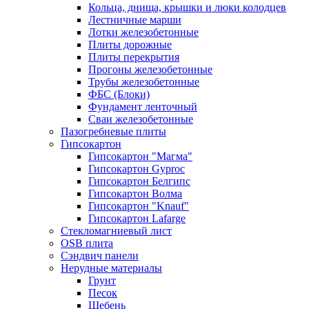
Кольца, днища, крышки и люки колодцев
Лестничные марши
Лотки железобетонные
Плиты дорожные
Плиты перекрытия
Прогоны железобетонные
Трубы железобетонные
ФБС (Блоки)
Фундамент ленточный
Сваи железобетонные
Пазогребневые плиты
Гипсокартон
Гипсокартон "Магма"
Гипсокартон Gyproc
Гипсокартон Белгипс
Гипсокартон Волма
Гипсокартон "Knauf"
Гипсокартон Lafarge
Стекломагниевый лист
OSB плита
Сэндвич панели
Нерудные материалы
Грунт
Песок
Щебень