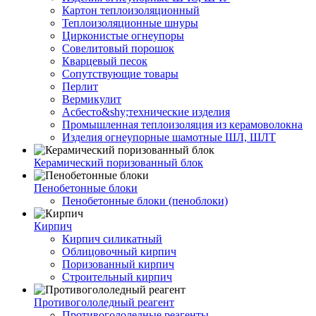
Картон теплоизоляционный
Теплоизоляционные шнуры
Цирконистые огнеупоры
Совелитовый порошок
Кварцевый песок
Сопутствующие товары
Перлит
Вермикулит
Асбесто&shy;технические изделия
Промышленная теплоизоляция из керамоволокна
Изделия огнеупорные шамотные ШЛ, ШЛТ
Керамический поризованный блок
Пенобетонные блоки
Пенобетонные блоки (пеноблоки)
Кирпич
Кирпич силикатный
Облицовочный кирпич
Поризованный кирпич
Строительный кирпич
Противогололедный реагент
Противогололедные реагенты