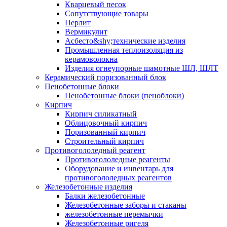
Кварцевый песок
Сопутствующие товары
Перлит
Вермикулит
Асбесто&shy;технические изделия
Промышленная теплоизоляция из
керамоволокна
Изделия огнеупорные шамотные ШЛ, ШЛТ
Керамический поризованный блок
Пенобетонные блоки
Пенобетонные блоки (пеноблоки)
Кирпич
Кирпич силикатный
Облицовочный кирпич
Поризованный кирпич
Строительный кирпич
Противогололедный реагент
Противогололедные реагенты
Оборудование и инвентарь для
противогололедных реагентов
Железобетонные изделия
Балки железобетонные
Железобетонные заборы и стаканы
железобетонные перемычки
Железобетонные ригеля