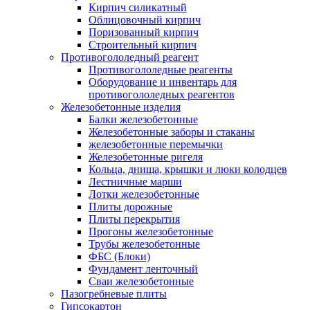
Кирпич силикатный
Облицовочный кирпич
Поризованный кирпич
Строительный кирпич
Противогололедный реагент
Противогололедные реагенты
Оборудование и инвентарь для
противогололедных реагентов
Железобетонные изделия
Балки железобетонные
Железобетонные заборы и стаканы
железобетонные перемычки
Железобетонные ригеля
Кольца, днища, крышки и люки колодцев
Лестничные марши
Лотки железобетонные
Плиты дорожные
Плиты перекрытия
Прогоны железобетонные
Трубы железобетонные
ФБС (Блоки)
Фундамент ленточный
Сваи железобетонные
Пазогребневые плиты
Гипсокартон