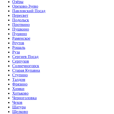
Озёры
Орехово-Зуево
Павловский Посад
Пересвет
Подольск
Протвино
Пушкино
Пущино
Раменское
Реутов
Рошаль
Руза
Сергиев Посад
Серпухов
Солнечногорск
Старая Купавна
Ступино
Талдом
Фрязино
Химки
Хотьково
Черноголовка
Чехов
Шатура
Щелково