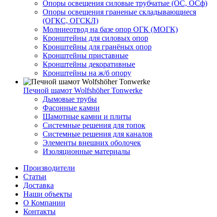
Опоры освещения силовые трубчатые (ОС, ОСф)
Опоры освещения граненые складывающиеся
(ОГКС, ОГСКЛ)
Молниеотвод на базе опор ОГК (МОГК)
Кронштейны для силовых опор
Кронштейны для гранёных опор
Кронштейны приставные
Кронштейны декоративные
Кронштейны на ж/б опору
Печной шамот Wolfshöher Tonwerke
Дымовые трубы
Фасонные камни
Шамотные камни и плиты
Системные решения для топок
Системные решения для каналов
Элементы внешних оболочек
Изоляционные материалы
Производители
Статьи
Доставка
Наши объекты
О Компании
Контакты