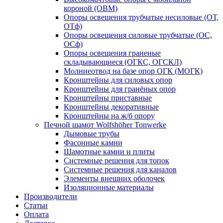
короной (ОВМ)
Опоры освещения трубчатые несиловые (ОТ,
ОТф)
Опоры освещения силовые трубчатые (ОС,
ОСф)
Опоры освещения граненые
складывающиеся (ОГКС, ОГСКЛ)
Молниеотвод на базе опор ОГК (МОГК)
Кронштейны для силовых опор
Кронштейны для гранёных опор
Кронштейны приставные
Кронштейны декоративные
Кронштейны на ж/б опору
Печной шамот Wolfshöher Tonwerke
Дымовые трубы
Фасонные камни
Шамотные камни и плиты
Системные решения для топок
Системные решения для каналов
Элементы внешних оболочек
Изоляционные материалы
Производители
Статьи
Оплата