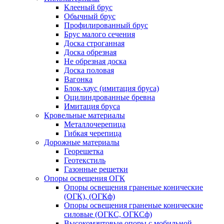
Клееный брус
Обычный брус
Профилированный брус
Брус малого сечения
Доска строганная
Доска обрезная
Не обрезная доска
Доска половая
Вагонка
Блок-хаус (имитация бруса)
Оцилиндрованные бревна
Имитация бруса
Кровельные материалы
Металлочерепица
Гибкая черепица
Дорожные материалы
Георешетка
Геотекстиль
Газонные решетки
Опоры освещения ОГК
Опоры освещения граненые конические
(ОГК), (ОГКф)
Опоры освещения граненые конические
силовые (ОГКС, ОГКСф)
Высокомачтовые опоры с мобильной