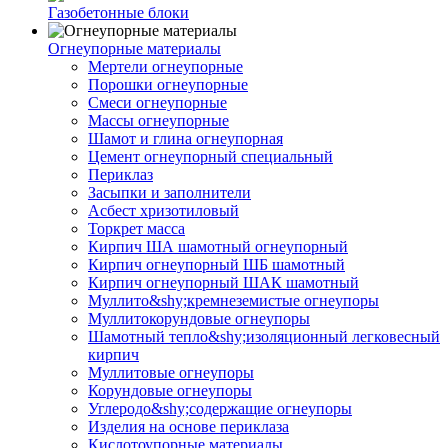
Газобетонные блоки
Огнеупорные материалы
Мертели огнеупорные
Порошки огнеупорные
Смеси огнеупорные
Массы огнеупорные
Шамот и глина огнеупорная
Цемент огнеупорный специальный
Периклаз
Засыпки и заполнители
Асбест хризотиловый
Торкрет масса
Кирпич ША шамотный огнеупорный
Кирпич огнеупорный ШБ шамотный
Кирпич огнеупорный ШАК шамотный
Муллито&shy;­кремнеземистые огнеупоры
Муллито­корундовые огнеупоры
Шамотный тепло&shy;изоляционный легковесный
кирпич
Муллитовые огнеупоры
Корундовые огнеупоры
Углеродо&shy;содержащие огнеупоры
Изделия на основе периклаза
Кислотоупорные материалы