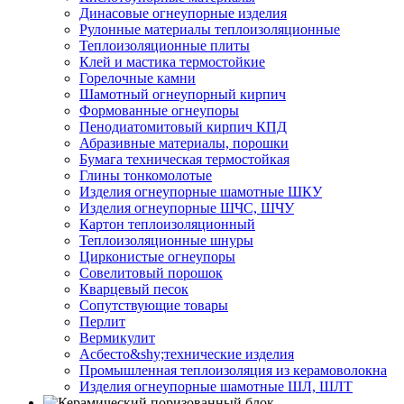
Динасовые огнеупорные изделия
Рулонные материалы теплоизоляционные
Тепло­изоляционные плиты
Клей и мастика термостойкие
Горелочные камни
Шамотный огнеупорный кирпич
Формованные огнеупоры
Пенодиатомитовый кирпич КПД
Абразивные материалы, порошки
Бумага техническая термостойкая
Глины тонкомолотые
Изделия огнеупорные шамотные ШКУ
Изделия огнеупорные ШЧС, ШЧУ
Картон теплоизоляционный
Теплоизоляционные шнуры
Цирконистые огнеупоры
Совелитовый порошок
Кварцевый песок
Сопутствующие товары
Перлит
Вермикулит
Асбесто&shy;технические изделия
Промышленная теплоизоляция из керамоволокна
Изделия огнеупорные шамотные ШЛ, ШЛТ