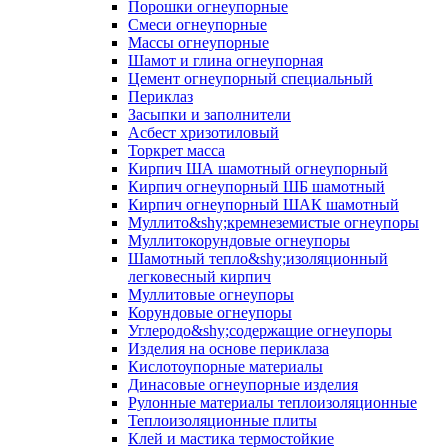
Порошки огнеупорные
Смеси огнеупорные
Массы огнеупорные
Шамот и глина огнеупорная
Цемент огнеупорный специальный
Периклаз
Засыпки и заполнители
Асбест хризотиловый
Торкрет масса
Кирпич ША шамотный огнеупорный
Кирпич огнеупорный ШБ шамотный
Кирпич огнеупорный ШАК шамотный
Муллито&shy;­кремнеземистые огнеупоры
Муллито­корундовые огнеупоры
Шамотный тепло&shy;изоляционный
легковесный кирпич
Муллитовые огнеупоры
Корундовые огнеупоры
Углеродо&shy;содержащие огнеупоры
Изделия на основе периклаза
Кислотоупорные материалы
Динасовые огнеупорные изделия
Рулонные материалы теплоизоляционные
Тепло­изоляционные плиты
Клей и мастика термостойкие