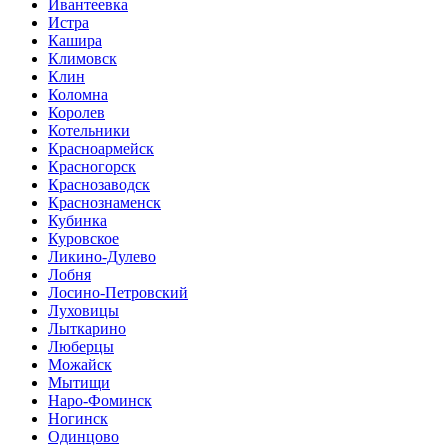
Ивантеевка
Истра
Кашира
Климовск
Клин
Коломна
Королев
Котельники
Красноармейск
Красногорск
Краснозаводск
Краснознаменск
Кубинка
Куровское
Ликино-Дулево
Лобня
Лосино-Петровский
Луховицы
Лыткарино
Люберцы
Можайск
Мытищи
Наро-Фоминск
Ногинск
Одинцово