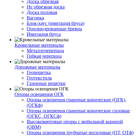
Доска обрезная
Не обрезная доска
Доска половая
Вагонка
Блок-хаус (имитация бруса)
Оцилиндрованные бревна
Имитация бруса
Кровельные материалы
Металлочерепица
Гибкая черепица
Дорожные материалы
Георешетка
Геотекстиль
Газонные решетки
Опоры освещения ОГК
Опоры освещения граненые конические (ОГК),
(ОГКф)
Опоры освещения граненые конические силовые
(ОГКС, ОГКСф)
Высокомачтовые опоры с мобильной короной
(ОВМ)
Опоры освещения трубчатые несиловые (ОТ, ОТф)