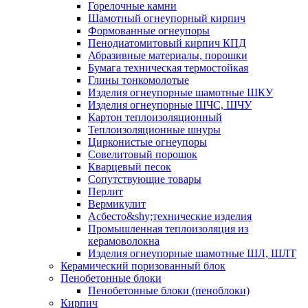
Горелочные камни
Шамотный огнеупорный кирпич
Формованные огнеупоры
Пенодиатомитовый кирпич КПД
Абразивные материалы, порошки
Бумага техническая термостойкая
Глины тонкомолотые
Изделия огнеупорные шамотные ШКУ
Изделия огнеупорные ШЧС, ШЧУ
Картон теплоизоляционный
Теплоизоляционные шнуры
Цирконистые огнеупоры
Совелитовый порошок
Кварцевый песок
Сопутствующие товары
Перлит
Вермикулит
Асбесто&shy;технические изделия
Промышленная теплоизоляция из
керамоволокна
Изделия огнеупорные шамотные ШЛ, ШЛТ
Керамический поризованный блок
Пенобетонные блоки
Пенобетонные блоки (пеноблоки)
Кирпич