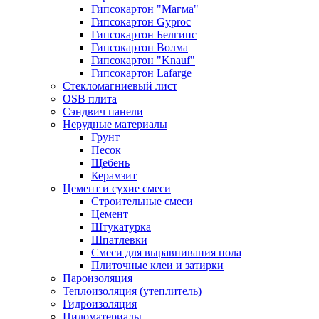
Гипсокартон "Магма"
Гипсокартон Gyproc
Гипсокартон Белгипс
Гипсокартон Волма
Гипсокартон "Knauf"
Гипсокартон Lafarge
Стекломагниевый лист
OSB плита
Сэндвич панели
Нерудные материалы
Грунт
Песок
Щебень
Керамзит
Цемент и сухие смеси
Строительные смеси
Цемент
Штукатурка
Шпатлевки
Смеси для выравнивания пола
Плиточные клеи и затирки
Пароизоляция
Теплоизоляция (утеплитель)
Гидроизоляция
Пиломатериалы